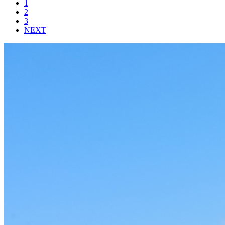
1
2
3
NEXT