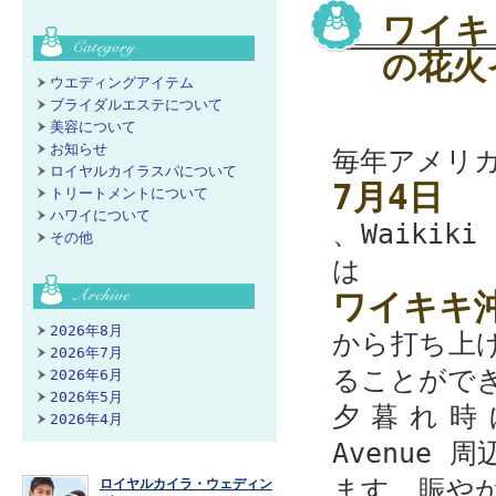
ワイキ
の花火
ウエディングアイテム
ブライダルエステについて
美容について
お知らせ
毎年アメリ
ロイヤルカイラスパについて
7月4日
トリートメントについて
ハワイについて
、Waiki
その他
は
ワイキキ
2026年8月
から打ち上
2026年7月
ることがで
2026年6月
2026年5月
夕暮れ時にな
2026年4月
Avenue
ます。賑や
ロイヤルカイラ・ウェディン