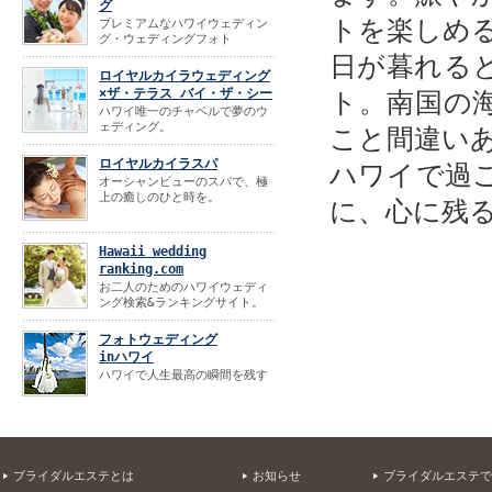
グ
トを楽しめ
プレミアムなハワイウェディン
グ・ウェディングフォト
日が暮れる
ロイヤルカイラウェディング
×ザ・テラス バイ・ザ・シー
ト。南国の
ハワイ唯一のチャペルで夢のウ
ェディング。
こと間違い
ロイヤルカイラスパ
ハワイで過
オーシャンビューのスパで、極
上の癒しのひと時を。
に、心に残
Hawaii wedding
ranking.com
お二人のためのハワイウェディ
ング検索&ランキングサイト。
フォトウェディング
inハワイ
ハワイで人生最高の瞬間を残す
ブライダルエステとは
お知らせ
ブライダルエステで